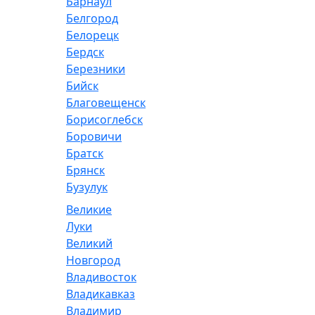
Барнаул
Белгород
Белорецк
Бердск
Березники
Бийск
Благовещенск
Борисоглебск
Боровичи
Братск
Брянск
Бузулук
Великие
Луки
Великий
Новгород
Владивосток
Владикавказ
Владимир