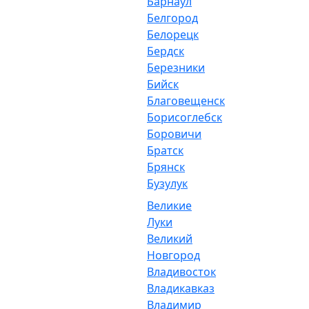
Барнаул
Белгород
Белорецк
Бердск
Березники
Бийск
Благовещенск
Борисоглебск
Боровичи
Братск
Брянск
Бузулук
Великие
Луки
Великий
Новгород
Владивосток
Владикавказ
Владимир