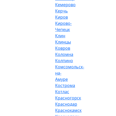
Кемерово
Керчь
Киров
Кирово-
Чепецк
Клин
Клинцы
Ковров
Коломна
Колпино
Комсомольск-
на-
Амуре
Кострома
Котлас
Красногорск
Краснодар
Краснокамск